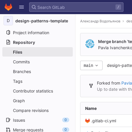
GitLab
/
Skip to content
D
design-patterns-template
Александр Водопьянов
des
Project information
Merge branch 'tes
Repository
Pavla Ivanchenk
Files
Commits
design-patte
main
Branches
Tags
Forked from
Pavla
Up to date with t
Contributor statistics
Graph
Name
Compare revisions
Issues
0
.gitlab-ci.yml
Merge requests
0