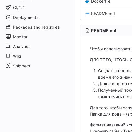
Dockerfile
CI/CD
README.md
Deployments
Packages and registries
README.md
Monitor
Analytics
Чтобы использовать 
Wiki
ДЛЯ ТОГО, ЧТОБЫ
Snippets
Создать персонал
время его жизни
Далее в проекте
Полученный токе
(выключить все 
Для того, чтобы зап
Папка для кода - /sr
Формат названий ко
L<номер лабы> T<но