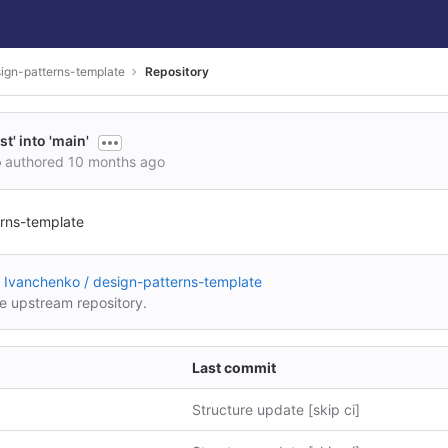
ign-patterns-template
Repository
t' into 'main'
o
authored
10 months ago
rns-template
 Ivanchenko / design-patterns-template
he upstream repository.
Last commit
Structure update [skip ci]