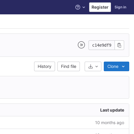
Register
Sign in
Help
c14e9df9
Select Archive Format
History
Find file
Clone
Last update
10 months ago