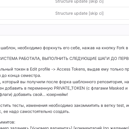
Structure update [skip ci]
Structure update [skip ci]
шаблон, необходимо форкнуть его себе, нажав на кнопку Fork в
 СИСТЕМА РАБОТАЛА, ВЫПОЛНИТЬ СЛЕДУЮЩИЕ ШАГИ ДО ПЕР
ьный токен в Edit profile -> Access Tokens, выдав ему только пра
 до конца семестра.
, который вы получили после форка шаблонного репозитория, надо 
н добавить в переменную PRIVATE_TOKEN (с флагами Masked и E
флаги) добавить свой... юзернейм!
устить тесты, изменения необходимо закоммитить в ветку test,
c, ее надо самостоятельно создать.
ммитов:
мер задания> [V<номер варианта>] [комментарий (по желанию)