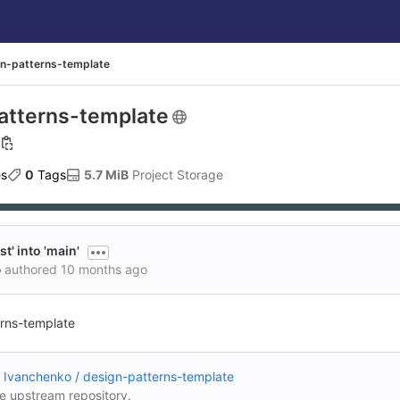
n-patterns-template
atterns-template
es
0
 Tags
5.7 MiB
 Project Storage
t' into 'main'
o
authored
10 months ago
rns-template
 Ivanchenko / design-patterns-template
he upstream repository.