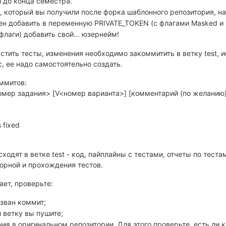
 до конца семестра.
, который вы получили после форка шаблонного репозитория, надо 
н добавить в переменную PRIVATE_TOKEN (с флагами Masked и E
флаги) добавить свой... юзернейм!
устить тесты, изменения необходимо закоммитить в ветку test,
c, ее надо самостоятельно создать.
ммитов:
мер задания> [V<номер варианта>] [комментарий (по желанию)
 fixed
ходят в ветке test - код, пайплайны с тестами, отчеты по тес
орной и прохождения тестов.
ает, проверьте:
зван коммит;
 ветку вы пушите;
ния в оригинальном репозитории. Для этого проверьте, есть ли к