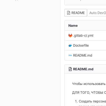
README
Auto DevO
Name
.gitlab-ci.yml
Dockerfile
README.md
README.md
Чтобы использовать 
ДЛЯ ТОГО, ЧТОБЫ
Создать персонал