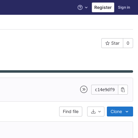
Register
Sign in
Help
Star
0
c14e9df9
Select Archive Format
Find file
Clone