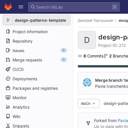
GitLab
/
Skip to content
D
design-patterns-template
Дмитрий Тертышный
desig
Project information
design-p
D
Repository
Project ID: 272
Issues
0
8
 Commits
2
 Branch
Merge requests
0
CI/CD
Deployments
Merge branch 'tes
Pavla Ivanchenk
Packages and registries
Monitor
design-patte
main
Analytics
Wiki
Forked from
Pavla
Snippets
Up to date with t