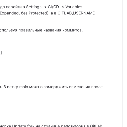
перейти в Settings -> CI/CD -> Variables.
xpanded, без Protected), а в GITLAB_USERNAME
 используя правильные названия коммитов.
]
там. В ветку main можно замерджить изменения после
нопка Update fork на странице репозитория в GitLab.