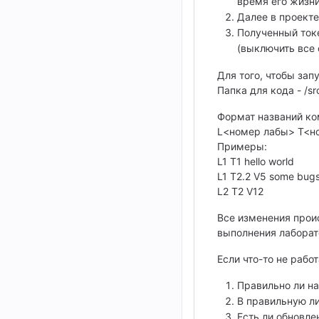
время его жизни
Далее в проекте
Полученный токе
(выключить все 
Для того, чтобы зап
Папка для кода - /sr
Формат названий ко
L<номер лабы> T<но
Примеры:
L1 T1 hello world
L1 T2.2 V5 some bugs
L2 T2 V12
Все изменения проис
выполнения лаборат
Если что-то не работ
Правильно ли на
В правильную ли
Есть ли обновле